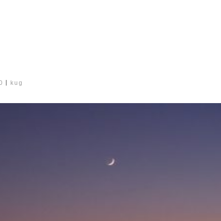
0
丨
kug