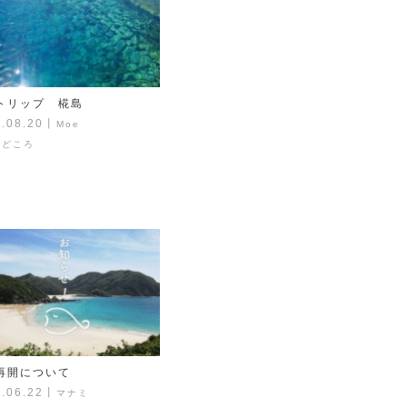
トリップ 椛島
.08.20
丨
Moe
見どころ
再開について
.06.22
丨
マナミ