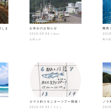
催しま
お休みのお知らせ
離島
2016.09.04
丨
2016
Moe
お知らせ
島の
カマス釣りモニターツアー開催！
ノラ
2016.09.03
丨
2020
マナミ