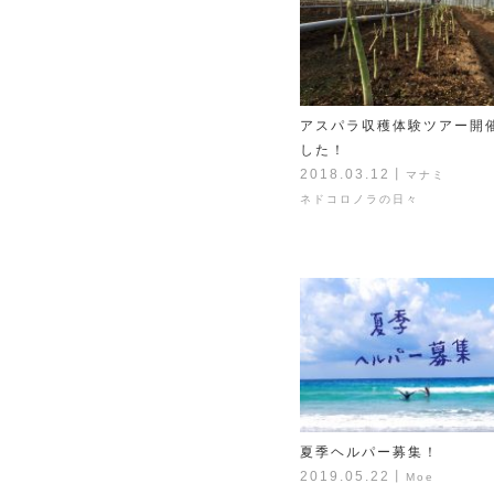
アスパラ収穫体験ツアー開
した！
2018.03.12
丨
マナミ
ネドコロノラの日々
夏季ヘルパー募集！
2019.05.22
丨
Moe