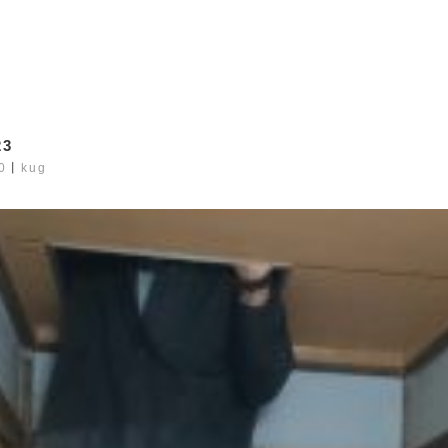
23
0
丨
kug