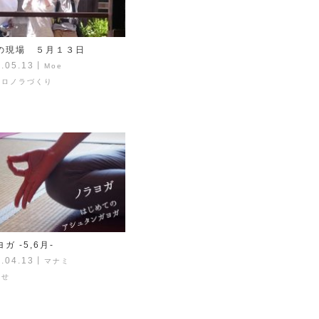
の現場 ５月１３日
.05.13
丨
Moe
コロノラづくり
ガ -5,6月-
.04.13
丨
マナミ
らせ