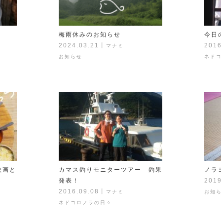
梅雨休みのお知らせ
今日
2024.03.21
丨
2016
マナミ
お知らせ
ネド
映画と
カマス釣りモニターツアー 釣果
ノラヨ
発表！
2019
2016.09.08
丨
マナミ
お知
ネドコロノラの日々