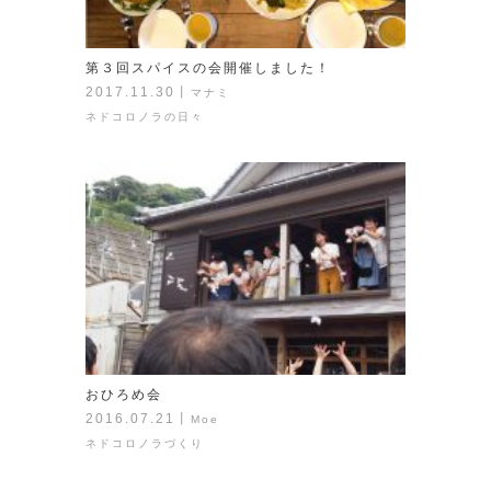
第３回スパイスの会開催しました！
2017.11.30
丨
マナミ
ネドコロノラの日々
おひろめ会
2016.07.21
丨
Moe
ネドコロノラづくり