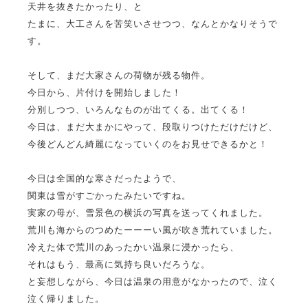
天井を抜きたかったり、と
たまに、大工さんを苦笑いさせつつ、なんとかなりそうで
す。
そして、まだ大家さんの荷物が残る物件。
今日から、片付けを開始しました！
分別しつつ、いろんなものが出てくる。出てくる！
今日は、まだ大まかにやって、段取りつけただけだけど、
今後どんどん綺麗になっていくのをお見せできるかと！
今日は全国的な寒さだったようで、
関東は雪がすごかったみたいですね。
実家の母が、雪景色の横浜の写真を送ってくれました。
荒川も海からのつめたーーーい風が吹き荒れていました。
冷えた体で荒川のあったかい温泉に浸かったら、
それはもう、最高に気持ち良いだろうな。
と妄想しながら、今日は温泉の用意がなかったので、泣く
泣く帰りました。