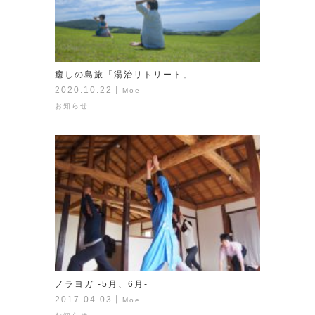
癒しの島旅「湯治リトリート」
2020.10.22
丨
Moe
お知らせ
ノラヨガ -5月、6月-
2017.04.03
丨
Moe