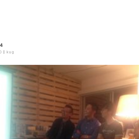
4
0
丨
kug