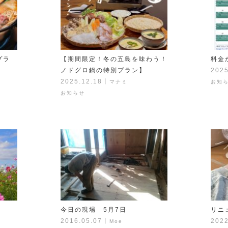
プラ
【期間限定！冬の五島を味わう！
料金
ノドグロ鍋の特別プラン】
2025
2025.12.18
丨
マナミ
お知
お知らせ
今日の現場 5月7日
リニ
2016.05.07
丨
2022
Moe