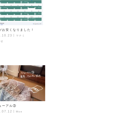
がお安くなりました！
.10.23
丨
マナミ
らせ
ューアル③
.07.12
丨
Moe