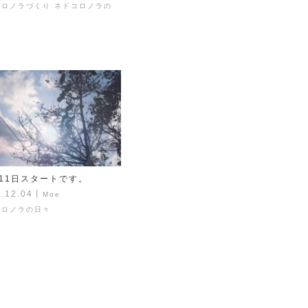
コロノラづくり
ネドコロノラの
月11日スタートです。
.12.04
丨
Moe
コロノラの日々