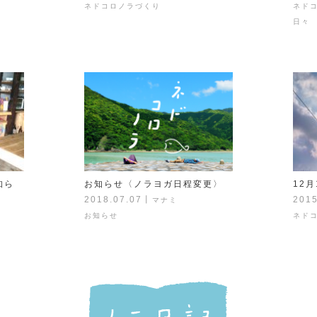
ネドコロノラづくり
ネド
日々
知ら
お知らせ〈ノラヨガ日程変更〉
12
2018.07.07
丨
2015
マナミ
お知らせ
ネド