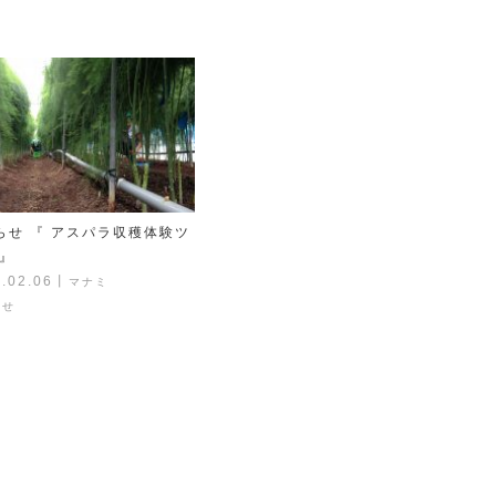
らせ 『 アスパラ収穫体験ツ
 』
.02.06
丨
マナミ
らせ