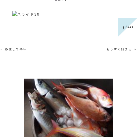
移住して半年
もうすぐ始まる
＜
＞