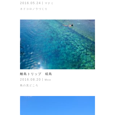
2016.05.24
丨
マナミ
ネドコロノラづくり
離島トリップ 椛島
2016.08.20
丨
Moe
島の見どころ