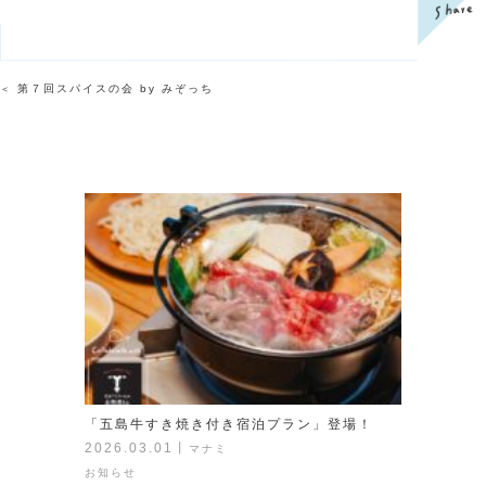
第７回スパイスの会 by みぞっち
＜
「五島牛すき焼き付き宿泊プラン」登場！
2026.03.01
丨
マナミ
お知らせ