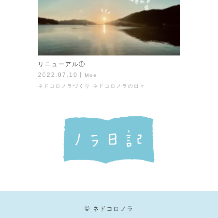
リニューアル①
2022.07.10
丨
Moe
ネドコロノラづくり
ネドコロノラの日々
©
ネドコロノラ