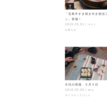
「五島牛すき焼き付き宿泊
ン」登場！
2026.03.01
丨
マナミ
お知らせ
今日の現場 ５月５日
2016.05.05
丨
Moe
ネドコロノラづくり