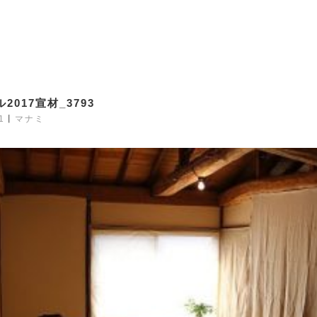
2017宣材_3793
1
丨
マナミ