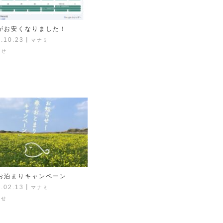
がお安くなりました！
.10.23
丨
マナミ
らせ
お泊まりキャンペーン
.02.13
丨
マナミ
らせ