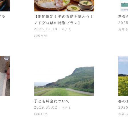
プラ
【期間限定！冬の五島を味わう！
料金
ノドグロ鍋の特別プラン】
2025
2025.12.18
丨
マナミ
お知
お知らせ
子ども料金について
春の
2019.05.02
丨
2025
マナミ
お知らせ
お知