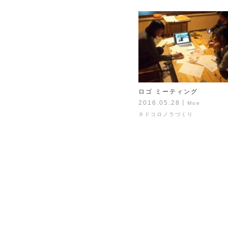
ロゴ ミーティング
2016.05.28
丨
Moe
ネドコロノラづくり