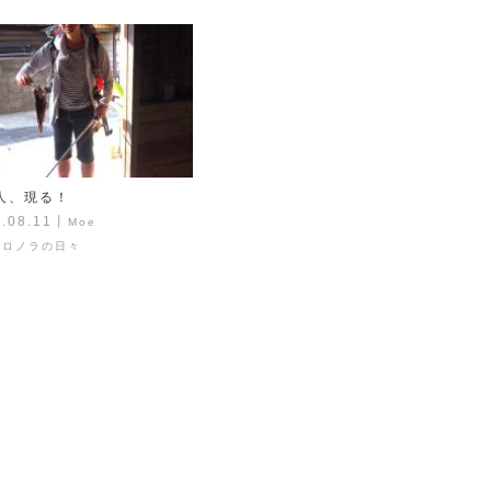
人、現る！
.08.11
丨
Moe
コロノラの日々