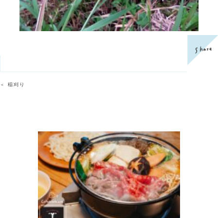
稲刈り
＜