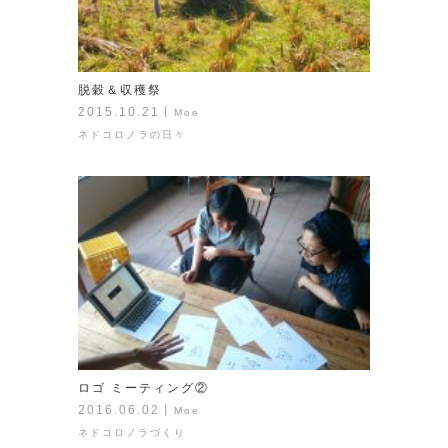
脱穀＆収穫祭
2015.10.21
丨
Moe
ネドコロノラの日々
ロゴ ミーティング②
2016.06.02
丨
Moe
ネドコロノラづくり