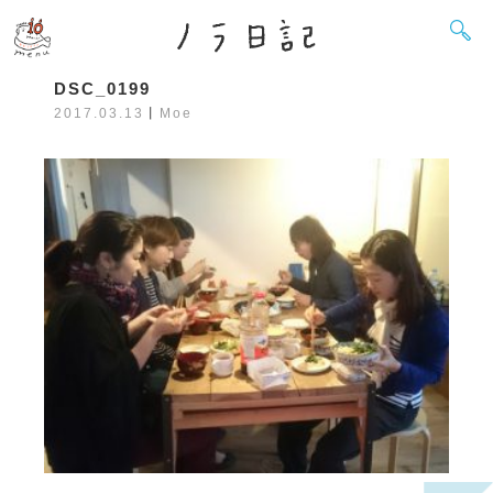
DSC_0199
2017.03.13
丨
Moe