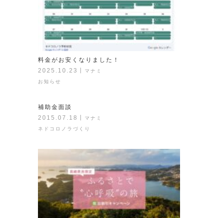
料金がお安くなりました！
2025.10.23
丨
マナミ
お知らせ
補助金面談
2015.07.18
丨
マナミ
ネドコロノラづくり