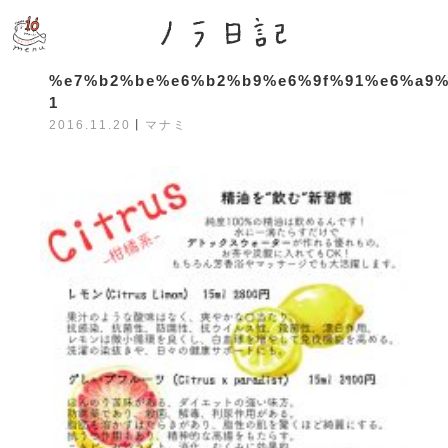
%e7%b2%be%e6%b2%b9%e6%9f%91%e6%a9%
1
2016.11.20
丨
マナミ