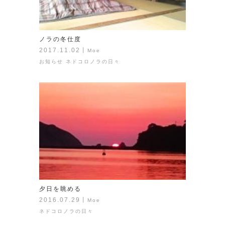
ノラの冬仕度
2017.11.02
丨
Moe
お知らせ
ネドコロノラの日々
夕日を眺める
2016.07.29
丨
Moe
ネドコロノラの日々