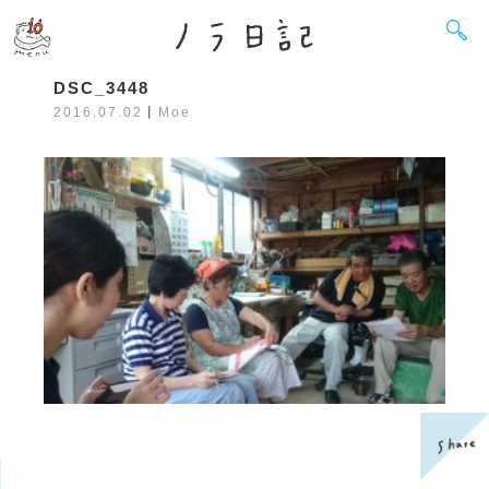
DSC_3448
2016.07.02
丨
Moe